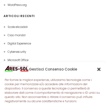
WordPress.org
ARTICOLI RECENTI
Scale elicoidali
Ciao mondo!
Digital Experience
Cybersecurity
Microsoft Office
Gestisci Consenso Cookie
TAG
Per fornire le migliori esperienze, utilizziamo tecnologie come i
APPS
CONFERENCE
DEVELOPERS
ENTERPRISE
cookie per memorizzare e/o accedere alle informazioni del
dispositivo. Il consenso a queste tecnologie ci permetterà di
STARTUPS
elaborare dati come il comportamento di navigazione o ID unici su
questo sito. Non acconsentire o ritirare il consenso può influire
negativamente su alcune caratteristiche e funzioni.